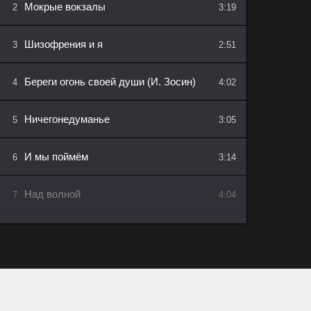
Мокрые вокзалы
2
3:19
Шизофрения и я
3
2:51
Береги огонь своей души (И. Зосин)
4
4:02
Ничегонедуманье
5
3:05
И мы поймём
6
3:14
Над волной
7
4:04
Замуж за музыканта
8
3:45
Вечер (И. Зосин)
9
3:50
Ночная ведьма
10
4:00