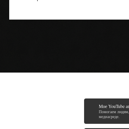
Мое YouTube аг
Помогаем людям,
медиасреде.